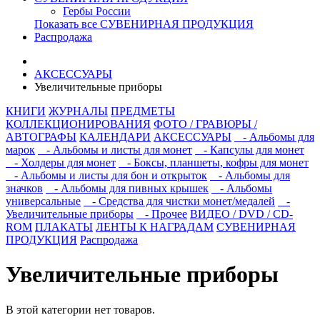
Гербы России
Показать все СУВЕНИРНАЯ ПРОДУКЦИЯ
Распродажа
АКСЕССУАРЫ
Увеличительные приборы
КНИГИ
ЖУРНАЛЫ
ПРЕДМЕТЫ
КОЛЛЕКЦИОНИРОВАНИЯ
ФОТО / ГРАВЮРЫ /
АВТОГРАФЫ
КАЛЕНДАРИ
АКСЕССУАРЫ
- Альбомы для
марок
- Альбомы и листы для монет
- Капсулы для монет
- Холдеры для монет
- Боксы, планшеты, кофры для монет
- Альбомы и листы для бон и открыток
- Альбомы для
значков
- Альбомы для пивных крышек
- Альбомы
универсальные
- Средства для чистки монет/медалей
-
Увеличительные приборы
- Прочее
ВИДЕО / DVD / CD-
ROM
ПЛАКАТЫ
ЛЕНТЫ К НАГРАДАМ
СУВЕНИРНАЯ
ПРОДУКЦИЯ
Распродажа
Увеличительные приборы
В этой категории нет товаров.