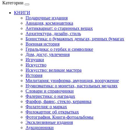
Категории
КНИГИ
Подарочные издания
Авиация, космонавтика
Антиквариат: о старинных вещах
Архитектура, дизайн, стиль
Бонистика: о бумажных деньгах, ценных бумагах
Военная история
Геральдика: о гербах и символике
Дом, досуг, увлечения
Игрушки
Искусство
Искусство: великие мастера
История
Милитария: униформа, амуниция, вооружение
Нумизматика: о монетах, настольных медалях
Словари и справочники
Фалеристика: о наградах
Фарфор, фаянс, стекло, керамика
Филателия: о марках
Филокартия: об открытках
Фотография. Книги-фотоальбомы
Эксклюзивные издания
Аукционники