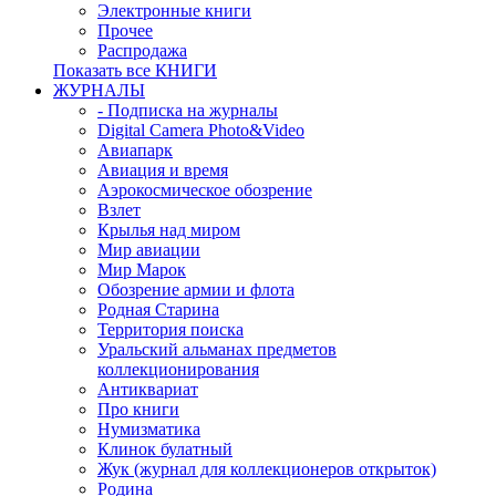
Электронные книги
Прочее
Распродажа
Показать все КНИГИ
ЖУРНАЛЫ
- Подписка на журналы
Digital Camera Photo&Video
Авиапарк
Авиация и время
Аэрокосмическое обозрение
Взлет
Крылья над миром
Мир авиации
Мир Марок
Обозрение армии и флота
Родная Старина
Территория поиска
Уральский альманах предметов
коллекционирования
Антиквариат
Про книги
Нумизматика
Клинок булатный
Жук (журнал для коллекционеров открыток)
Родина