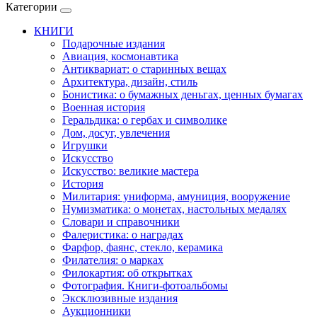
Категории
КНИГИ
Подарочные издания
Авиация, космонавтика
Антиквариат: о старинных вещах
Архитектура, дизайн, стиль
Бонистика: о бумажных деньгах, ценных бумагах
Военная история
Геральдика: о гербах и символике
Дом, досуг, увлечения
Игрушки
Искусство
Искусство: великие мастера
История
Милитария: униформа, амуниция, вооружение
Нумизматика: о монетах, настольных медалях
Словари и справочники
Фалеристика: о наградах
Фарфор, фаянс, стекло, керамика
Филателия: о марках
Филокартия: об открытках
Фотография. Книги-фотоальбомы
Эксклюзивные издания
Аукционники