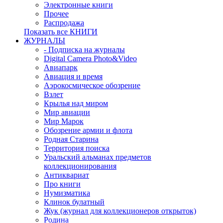
Электронные книги
Прочее
Распродажа
Показать все КНИГИ
ЖУРНАЛЫ
- Подписка на журналы
Digital Camera Photo&Video
Авиапарк
Авиация и время
Аэрокосмическое обозрение
Взлет
Крылья над миром
Мир авиации
Мир Марок
Обозрение армии и флота
Родная Старина
Территория поиска
Уральский альманах предметов
коллекционирования
Антиквариат
Про книги
Нумизматика
Клинок булатный
Жук (журнал для коллекционеров открыток)
Родина