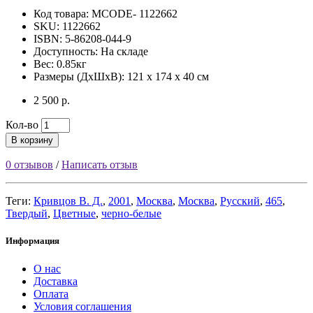
Код товара:
MCODE- 1122662
SKU: 1122662
ISBN: 5-86208-044-9
Доступность: На складе
Вес: 0.85кг
Размеры (ДxШxВ): 121 x 174 x 40 см
2 500 р.
Кол-во
В корзину
0 отзывов
/
Написать отзыв
Теги:
Кривцов В. Д.
,
2001
,
Москва
,
Москва
,
Русский
,
465
,
Твердый
,
Цветные
,
черно-белые
Информация
О нас
Доставка
Оплата
Условия соглашения