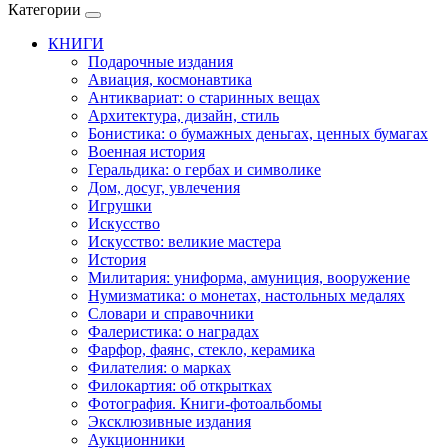
Категории
КНИГИ
Подарочные издания
Авиация, космонавтика
Антиквариат: о старинных вещах
Архитектура, дизайн, стиль
Бонистика: о бумажных деньгах, ценных бумагах
Военная история
Геральдика: о гербах и символике
Дом, досуг, увлечения
Игрушки
Искусство
Искусство: великие мастера
История
Милитария: униформа, амуниция, вооружение
Нумизматика: о монетах, настольных медалях
Словари и справочники
Фалеристика: о наградах
Фарфор, фаянс, стекло, керамика
Филателия: о марках
Филокартия: об открытках
Фотография. Книги-фотоальбомы
Эксклюзивные издания
Аукционники