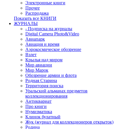
Электронные книги
Прочее
Распродажа
Показать все КНИГИ
ЖУРНАЛЫ
- Подписка на журналы
Digital Camera Photo&Video
Авиапарк
Авиация и время
Аэрокосмическое обозрение
Взлет
Крылья над миром
Мир авиации
Мир Марок
Обозрение армии и флота
Родная Старина
Территория поиска
Уральский альманах предметов
коллекционирования
Антиквариат
Про книги
Нумизматика
Клинок булатный
Жук (журнал для коллекционеров открыток)
Родина