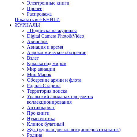
Электронные книги
Прочее
Распродажа
Показать все КНИГИ
ЖУРНАЛЫ
- Подписка на журналы
Digital Camera Photo&Video
Авиапарк
Авиация и время
Аэрокосмическое обозрение
Взлет
Крылья над миром
Мир авиации
Мир Марок
Обозрение армии и флота
Родная Старина
Территория поиска
Уральский альманах предметов
коллекционирования
Антиквариат
Про книги
Нумизматика
Клинок булатный
Жук (журнал для коллекционеров открыток)
Родина