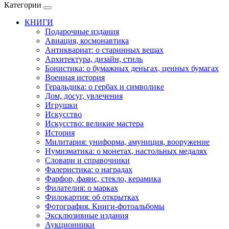
Категории
КНИГИ
Подарочные издания
Авиация, космонавтика
Антиквариат: о старинных вещах
Архитектура, дизайн, стиль
Бонистика: о бумажных деньгах, ценных бумагах
Военная история
Геральдика: о гербах и символике
Дом, досуг, увлечения
Игрушки
Искусство
Искусство: великие мастера
История
Милитария: униформа, амуниция, вооружение
Нумизматика: о монетах, настольных медалях
Словари и справочники
Фалеристика: о наградах
Фарфор, фаянс, стекло, керамика
Филателия: о марках
Филокартия: об открытках
Фотография. Книги-фотоальбомы
Эксклюзивные издания
Аукционники