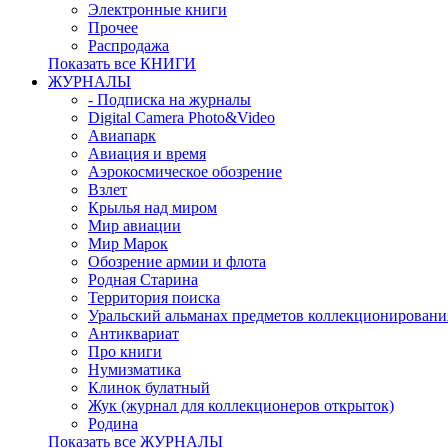
Электронные книги
Прочее
Распродажа
Показать все КНИГИ
ЖУРНАЛЫ
- Подписка на журналы
Digital Camera Photo&Video
Авиапарк
Авиация и время
Аэрокосмическое обозрение
Взлет
Крылья над миром
Мир авиации
Мир Марок
Обозрение армии и флота
Родная Старина
Территория поиска
Уральский альманах предметов коллекционировани
Антиквариат
Про книги
Нумизматика
Клинок булатный
Жук (журнал для коллекционеров открыток)
Родина
Показать все ЖУРНАЛЫ