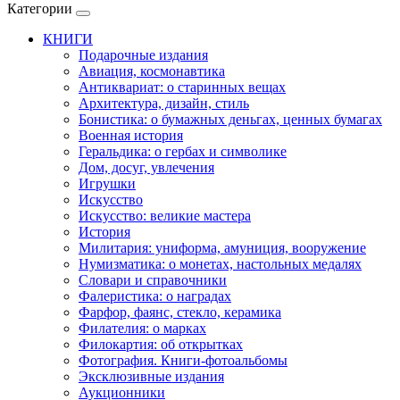
Категории
КНИГИ
Подарочные издания
Авиация, космонавтика
Антиквариат: о старинных вещах
Архитектура, дизайн, стиль
Бонистика: о бумажных деньгах, ценных бумагах
Военная история
Геральдика: о гербах и символике
Дом, досуг, увлечения
Игрушки
Искусство
Искусство: великие мастера
История
Милитария: униформа, амуниция, вооружение
Нумизматика: о монетах, настольных медалях
Словари и справочники
Фалеристика: о наградах
Фарфор, фаянс, стекло, керамика
Филателия: о марках
Филокартия: об открытках
Фотография. Книги-фотоальбомы
Эксклюзивные издания
Аукционники