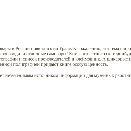
овары в России появились на Урале. К сожалению, эта тема широк
производили отличные самовары! Книга известного екатеринбур
тографии и список производителей и клеймовник. А шикарные 
твенной полиграфией придают книге особую ценность.
анет незаменимым источником информации для музейных работни