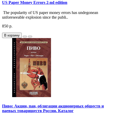
US Paper Money Errors 2-nd edition
The popularity of US paper money errors has undegonean
unforeseeable explosion since the publi..
850 р.
В корзину
Пиво: Акции, паи, облигации акционерных обществ и
паевых товариществ России. Каталог