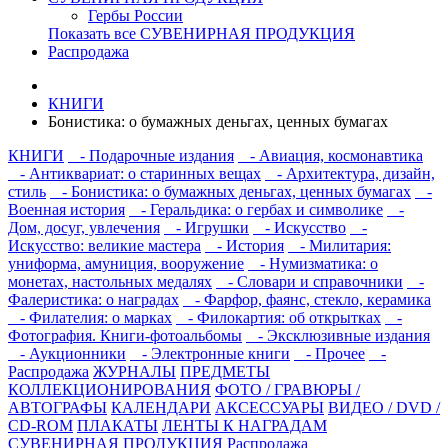
Гербы России
Показать все СУВЕНИРНАЯ ПРОДУКЦИЯ
Распродажа
КНИГИ
Бонистика: о бумажных деньгах, ценных бумагах
КНИГИ
- Подарочные издания
- Авиация, космонавтика
- Антиквариат: о старинных вещах
- Архитектура, дизайн,
стиль
- Бонистика: о бумажных деньгах, ценных бумагах
-
Военная история
- Геральдика: о гербах и символике
-
Дом, досуг, увлечения
- Игрушки
- Искусство
-
Искусство: великие мастера
- История
- Милитария:
униформа, амуниция, вооружение
- Нумизматика: о
монетах, настольных медалях
- Словари и справочники
-
Фалеристика: о наградах
- Фарфор, фаянс, стекло, керамика
- Филателия: о марках
- Филокартия: об открытках
-
Фотография. Книги-фотоальбомы
- Эксклюзивные издания
- Аукционники
- Электронные книги
- Прочее
-
Распродажа
ЖУРНАЛЫ
ПРЕДМЕТЫ
КОЛЛЕКЦИОНИРОВАНИЯ
ФОТО / ГРАВЮРЫ /
АВТОГРАФЫ
КАЛЕНДАРИ
АКСЕССУАРЫ
ВИДЕО / DVD /
CD-ROM
ПЛАКАТЫ
ЛЕНТЫ К НАГРАДАМ
СУВЕНИРНАЯ ПРОДУКЦИЯ
Распродажа