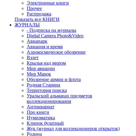
Электронные книги
Прочее
Распродажа
Показать все КНИГИ
ЖУРНАЛЫ
- Подписка на журналы
Digital Camera Photo&Video
Авиапарк
Авиация и время
Аэрокосмическое обозрение
Взлет
Крылья над миром
Мир авиации
Мир Марок
Обозрение армии и флота
Родная Старина
Территория поиска
Уральский альманах предметов
коллекционирования
Антиквариат
Про книги
Нумизматика
Клинок булатный
Жук (журнал для коллекционеров открыток)
Родина