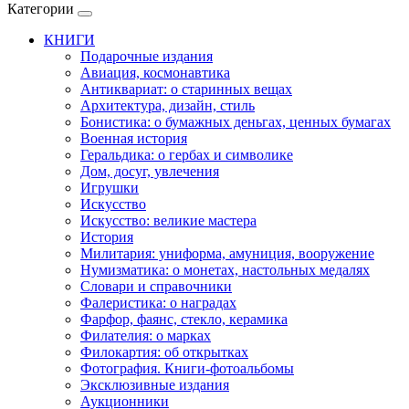
Категории
КНИГИ
Подарочные издания
Авиация, космонавтика
Антиквариат: о старинных вещах
Архитектура, дизайн, стиль
Бонистика: о бумажных деньгах, ценных бумагах
Военная история
Геральдика: о гербах и символике
Дом, досуг, увлечения
Игрушки
Искусство
Искусство: великие мастера
История
Милитария: униформа, амуниция, вооружение
Нумизматика: о монетах, настольных медалях
Словари и справочники
Фалеристика: о наградах
Фарфор, фаянс, стекло, керамика
Филателия: о марках
Филокартия: об открытках
Фотография. Книги-фотоальбомы
Эксклюзивные издания
Аукционники