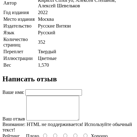
Кирилл Сологуб, Алексей Степанов,
Автор
Алексей Шевельков
Год издания
2022
Место издания
Москва
Издательство
Русские Витязи
Язык
Русский
Количество
352
страниц
Переплет
Твердый
Иллюстрации
Цветные
Вес
1,570
Написать отзыв
Ваше имя:
Ваш отзыв
Внимание:
HTML не поддерживается! Используйте обычный
текст!
Рейтинг
Плохо
Хорошо