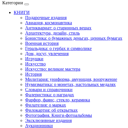
Категории
КНИГИ
Подарочные издания
Авиация, космонавтика
Антиквариат: о старинных вещах
Архитектура, дизайн, стиль
Бонистика: о бумажных деньгах, ценных бумагах
Военная история
Геральдика: о гербах и символике
Дом, досуг, увлечения
Игрушки
Искусство
Искусство: великие мастера
История
Милитария: униформа, амуниция, вооружение
Нумизматика: о монетах, настольных медалях
Словари и справочники
Фалеристика: о наградах
Фарфор, фаянс, стекло, керамика
Филателия: о марках
Филокартия: об открытках
Фотография. Книги-фотоальбомы
Эксклюзивные издания
Аукционники