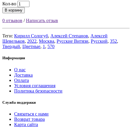
Кол-во
В корзину
0 отзывов
/
Написать отзыв
Теги:
Кирилл Сологуб
,
Алексей Степанов
,
Алексей
Шевельков
,
2022
,
Москва
,
Русские Витязи
,
Русский
,
352
,
Твердый
,
Цветные
,
1
,
570
Информация
О нас
Доставка
Оплата
Условия соглашения
Политика безопасности
Служба поддержки
Связаться с нами
Возврат товара
Карта сайта