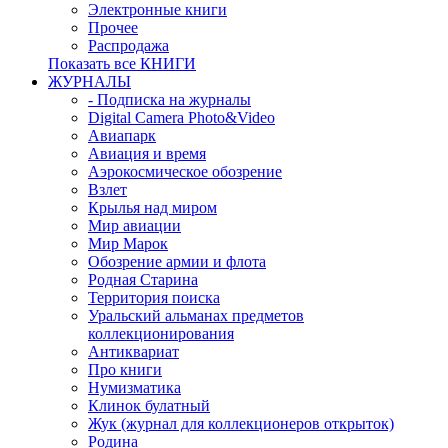
Электронные книги
Прочее
Распродажа
Показать все КНИГИ
ЖУРНАЛЫ
- Подписка на журналы
Digital Camera Photo&Video
Авиапарк
Авиация и время
Аэрокосмическое обозрение
Взлет
Крылья над миром
Мир авиации
Мир Марок
Обозрение армии и флота
Родная Старина
Территория поиска
Уральский альманах предметов
коллекционирования
Антиквариат
Про книги
Нумизматика
Клинок булатный
Жук (журнал для коллекционеров открыток)
Родина