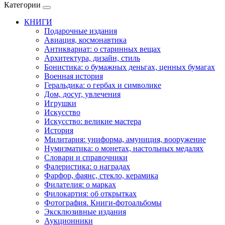
Категории
КНИГИ
Подарочные издания
Авиация, космонавтика
Антиквариат: о старинных вещах
Архитектура, дизайн, стиль
Бонистика: о бумажных деньгах, ценных бумагах
Военная история
Геральдика: о гербах и символике
Дом, досуг, увлечения
Игрушки
Искусство
Искусство: великие мастера
История
Милитария: униформа, амуниция, вооружение
Нумизматика: о монетах, настольных медалях
Словари и справочники
Фалеристика: о наградах
Фарфор, фаянс, стекло, керамика
Филателия: о марках
Филокартия: об открытках
Фотография. Книги-фотоальбомы
Эксклюзивные издания
Аукционники