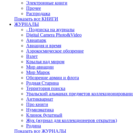
Электронные книги
Прочее
Распродажа
Показать все КНИГИ
ЖУРНАЛЫ
- Подписка на журналы
Digital Camera Photo&Video
Авиапарк
Авиация и время
Аэрокосмическое обозрение
Взлет
Крылья над миром
Мир авиации
Мир Марок
Обозрение армии и флота
Родная Старина
Территория поиска
Уральский альманах предметов коллекционировани
Антиквариат
Про книги
Нумизматика
Клинок булатный
Жук (журнал для коллекционеров открыток)
Родина
Показать все ЖУРНАЛЫ