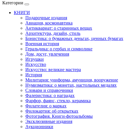
Категории
КНИГИ
Подарочные издания
Авиация, космонавтика
Антиквариат: о старинных вещах
Архитектура, дизайн, стиль
Бонистика: о бумажных деньгах, ценных бумагах
Военная история
Геральдика: о гербах и символике
Дом, досуг, увлечения
Игрушки
Искусство
Искусство: великие мастера
История
Милитария: униформа, амуниция, вооружение
Нумизматика: о монетах, настольных медалях
Словари и справочники
Фалеристика: о наградах
Фарфор, фаянс, стекло, керамика
Филателия: о марках
Филокартия: об открытках
Фотография. Книги-фотоальбомы
Эксклюзивные издания
Аукционники