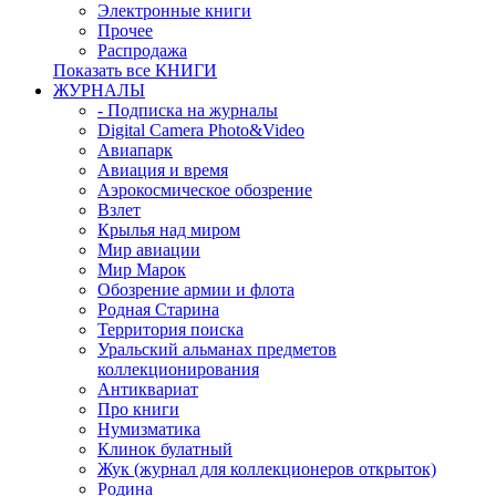
Электронные книги
Прочее
Распродажа
Показать все КНИГИ
ЖУРНАЛЫ
- Подписка на журналы
Digital Camera Photo&Video
Авиапарк
Авиация и время
Аэрокосмическое обозрение
Взлет
Крылья над миром
Мир авиации
Мир Марок
Обозрение армии и флота
Родная Старина
Территория поиска
Уральский альманах предметов
коллекционирования
Антиквариат
Про книги
Нумизматика
Клинок булатный
Жук (журнал для коллекционеров открыток)
Родина